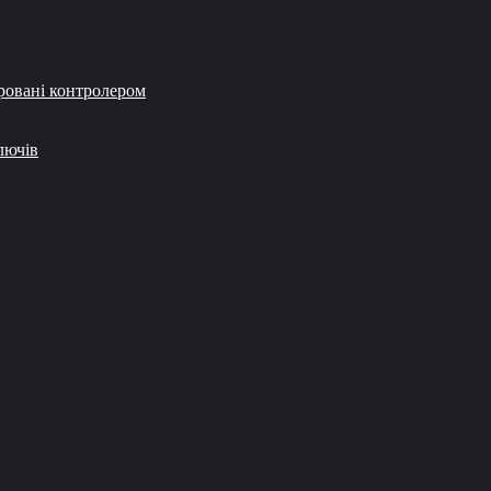
ровані контролером
лючів