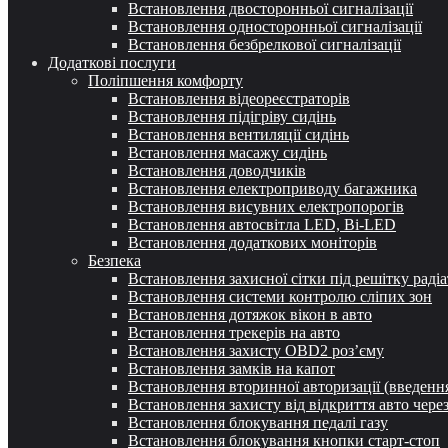
Встановлення двосторонньої сигналізації
Встановлення односторонньої сигналізації
Встановлення безбрелкової сигналізації
Додаткові послуги
Поліпшення комфорту
Встановлення відеореєстраторів
Встановлення підігріву сидінь
Встановлення вентиляції сидінь
Встановлення масажу сидінь
Встановлення доводчиків
Встановлення електроприводу багажника
Встановлення висувних електропорогів
Встановлення автосвітла LED, Bi-LED
Встановлення додаткових моніторів
Безпека
Встановлення захисної сітки під решітку раді
Встановлення системи контролю сліпих зон
Встановлення дотяжок вікон в авто
Встановлення трекерів на авто
Встановлення захисту OBD2 роз’єму
Встановлення замків на капот
Встановлення вторинної авторизації (введення
Встановлення захисту від відкриття авто чере
Встановлення блокування педалі газу
Встановлення блокування кнопки старт-стоп