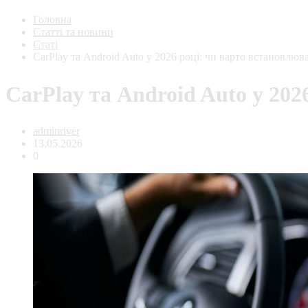
Головна
Статті та новини
Статі
CarPlay та Android Auto у 2026 році: чи варто встановлюв
CarPlay та Android Auto у 202
adminriver
13.05.2026
0