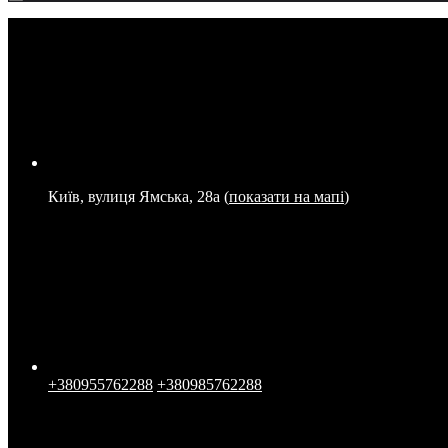
Київ, вулиця Ямська, 28а (
показати на мапі
)
+380955762288
+380985762288