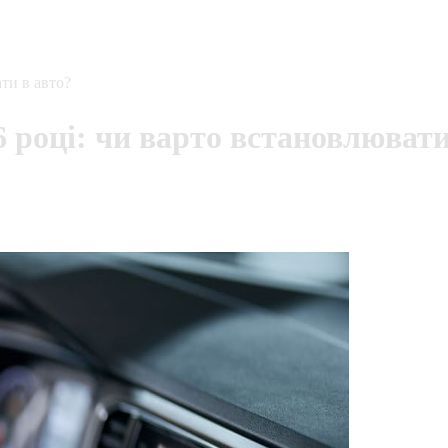
ати в авто?
6 році: чи варто встановлювати