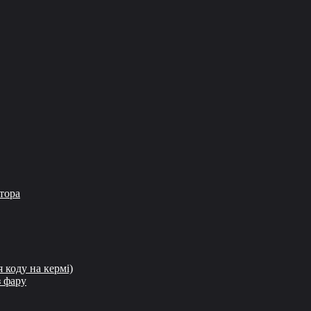
атора
 коду на кермі)
з фару