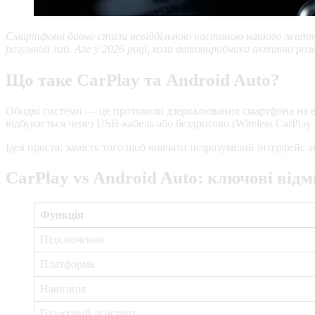
Смартфони давно стали невіддільною частиною нашого життя — 
розумний хаб. Але у 2026 році, коли автовиробники активно ро
Що таке CarPlay та Android Auto?
Обидві системи — це протоколи дзеркалювання смартфона на ек
відбувається через USB-кабель або бездротово (Wireless CarPlay 
Ідея проста: замість того щоб вивчати незрозумілий інтерфейс
CarPlay vs Android Auto: ключові відм
Функція
Підключення
Платформа
Навігація
Голосовий асистент