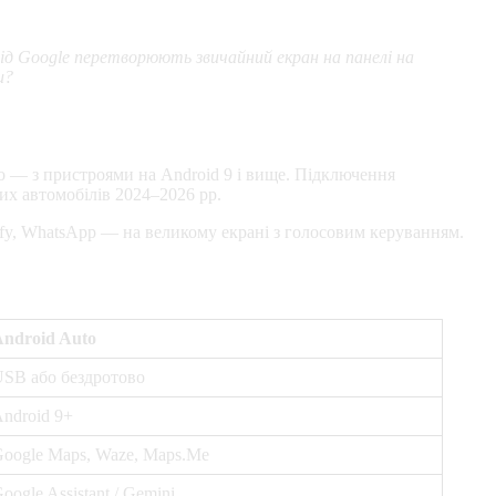
ід Google перетворюють звичайний екран на панелі на
и?
o — з пристроями на Android 9 і вище. Підключення
вих автомобілів 2024–2026 рр.
tify, WhatsApp — на великому екрані з голосовим керуванням.
ndroid Auto
SB або бездротово
ndroid 9+
oogle Maps, Waze, Maps.Me
oogle Assistant / Gemini