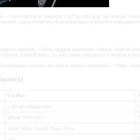
і автомобіль не виняток. CarPlay від Apple та Android Auto в
звивають власні системи, чи залишаються ці рішення актуальним
ран автомобіля. CarPlay працює виключно з iPhone, Android Aut
/ Wireless Android Auto), що вже стало стандартом у більшості но
 автомобільної системи, ви бачите знайомі програми — Maps, Spo
інності
CarPlay
A
USB або бездротово
U
iPhone (iOS 14+)
A
Apple Maps, Google Maps, Waze
G
Siri
G