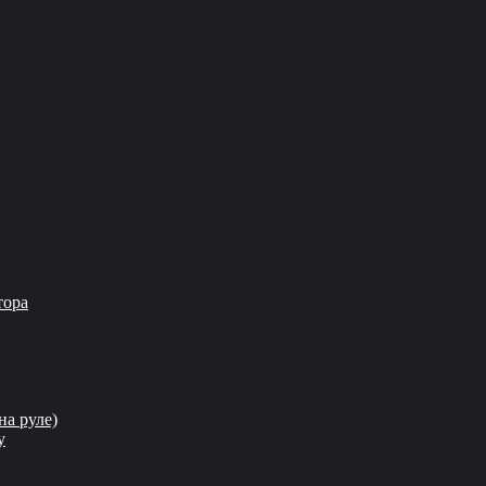
тора
на руле)
у