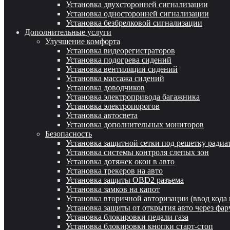
Установка двухсторонней сигнализации
Установка односторонней сигнализации
Установка безбрелковой сигнализации
Дополнительные услуги
Улучшение комфорта
Установка видеорегистраторов
Установка подогрева сидений
Установка вентиляции сидений
Установка массажа сидений
Установка доводчиков
Установка электропривода багажника
Установка электропорогов
Установка автосвета
Установка дополнительных мониторов
Безопасность
Установка защитной сетки под решетку радиа
Установка системы контроля слепых зон
Установка дотяжек окон в авто
Установка трекеров на авто
Установка защиты OBD2 разъема
Установка замков на капот
Установка вторичной авторизации (ввод кода 
Установка защиты от открытия авто через фар
Установка блокировки педали газа
Установка блокировки кнопки старт-стоп