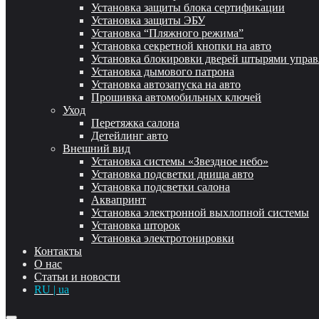
Установка защиты блока сертификации
Установка защиты ЭБУ
Установка “Пляжного режима”
Установка секретной кнопки на авто
Установка блокировки дверей штырями упра
Установка дымового патрона
Установка автозапуска на авто
Прошивка автомобильных ключей
Уход
Перетяжка салона
Детейлинг авто
Внешний вид
Установка системы «Звездное небо»
Установка подсветки днища авто
Установка подсветки салона
Аквапринт
Установка электронной выхлопной системы
Установка шторок
Установка электротонировки
Контакты
О нас
Статьи и новости
RU | ua