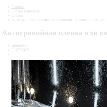
Главная
Статьи и новости
Статьи
Антигравийная пленка или виниловая пленка: в чем разн
Антигравийная пленка или ви
adminriver
08.07.2026
0